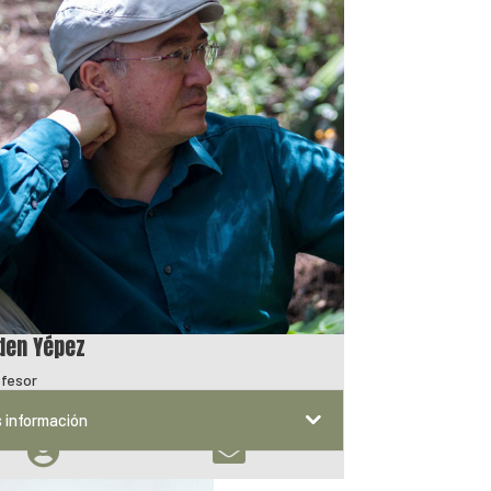
den Yépez
ofesor
 información

