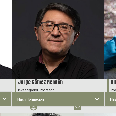
Jorge Gómez Rendón
Al
Investigador, Profesor
Pr
Más información
Más

