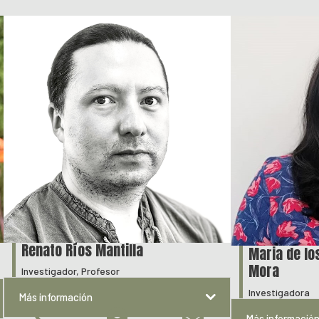
Renato Ríos Mantilla
Maria de lo
Mora
Investigador, Profesor
Investigadora
Más información



Más informació