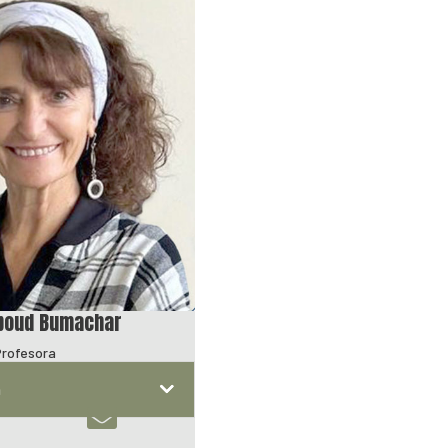
boud Bumachar
Profesora
n
