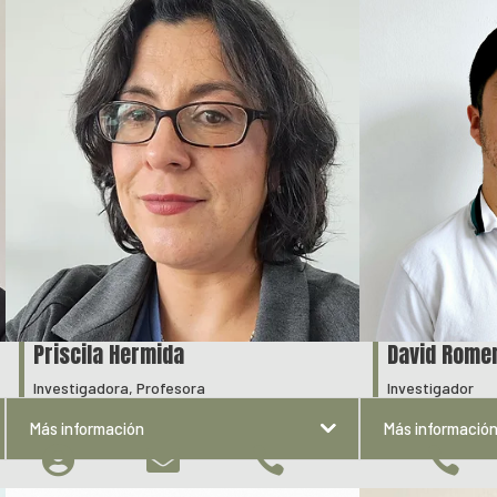
Priscila Hermida
David Rome
Investigadora, Profesora
Investigador
Más información
Más informació



