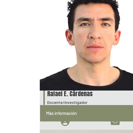
Rafael E. Cárdenas
Docente/investigador
Más información

