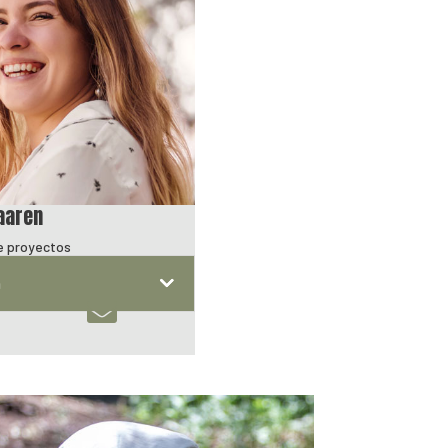
aaren
e proyectos
n
