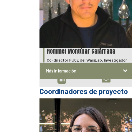
Rommel Montúfar Galárraga
Co-director PUCE del WasiLab, Investigador
Más información


Coordinadores de proyecto