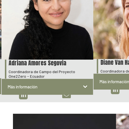
Diane Van H
Adriana Amores Segovia
Coordinadora d
Coordinadora de Campo del Proyecto
One2Zero - Ecuador
Más informació
Más información


