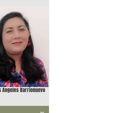
s Angeles Barrionuevo
n