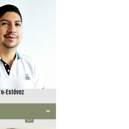
ro-Estévez
n
